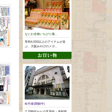
なにわ名物いちびり庵...
常時4,000以上のアイテムが並
ぶ、大阪みやげのメガ...
松竹座(閉館中)
江戸時代からの芝居街・道頓堀