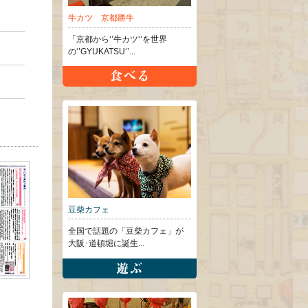
牛カツ 京都勝牛
「京都から‘’牛カツ‘’を世界
の‘’GYUKATSU‘’...
豆柴カフェ
全国で話題の「豆柴カフェ」が
大阪･道頓堀に誕生...