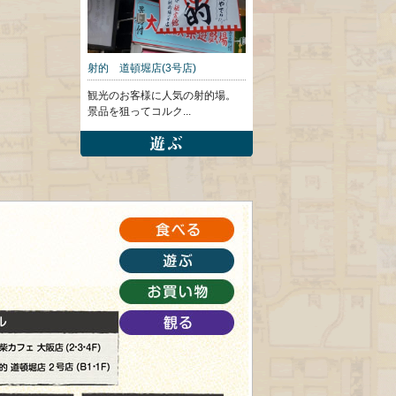
射的 道頓堀店(3号店)
観光のお客様に人気の射的場。
景品を狙ってコルク...