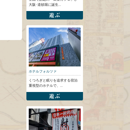
大阪･道頓堀に誕生...
ホテルフォルツァ
くつろぎと眠りを追求する宿泊
重視型のホテルで、...