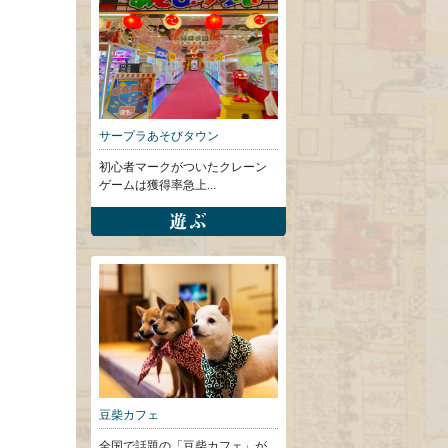
サープラあそびタウン
初心者マークがついたクレーン
ゲームは獲得率急上...
豆柴カフェ
全国で話題の「豆柴カフェ」が