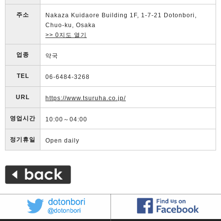
주소
Nakaza Kuidaore Building 1F, 1-7-21 Dotonbori,
Chuo-ku, Osaka
>> 0지도 열기
업종
약국
TEL
06-6484-3268
URL
https://www.tsuruha.co.jp/
영업시간
10:00～04:00
정기휴일
Open daily