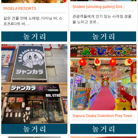
Shateki (shooting gallery) Dot...
PASELA RESORTS
관광객들에게 인기 있는 사격장.경품
같은 건물 안에 노래방, 다이닝 바, 스
을 노리고 코르...
포츠&다트 바, ...
Sapura Osaka Dotonbori Play Town
초보자 마크가 붙은 크레인 게임은 획
득률 급상승에...
Jumbo Karaoke Hiroba