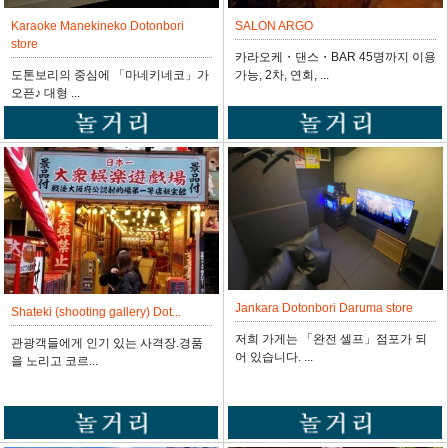
SALON ARGO
Karaoke Manekineko Dotonbori
store
카라오케・댄스・BAR 45명까지 이용
가능, 2차, 연회, ...
도톤보리의 중심에 「마네키네코」가
오픈♪ 대형 ...
Jankara Dotonbori Daruma store
Shateki (shooting gallery) Dot...
저희 가게는 「완전 셀프」점포가 되
관광객들에게 인기 있는 사격장.경품
어 있습니다. ...
을 노리고 코르...