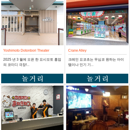
쟌카라는 이용요금에 무제한 음료 포
함♪ 2023년 11...
Crane Alley
Yoshimoto Dotonbori Theater
크레인 요코초는 무심코 원하는 아이
2025 년 3 월에 오픈 한 요시모토 흥업
템이나 인기 기...
의 코미디 극장!...