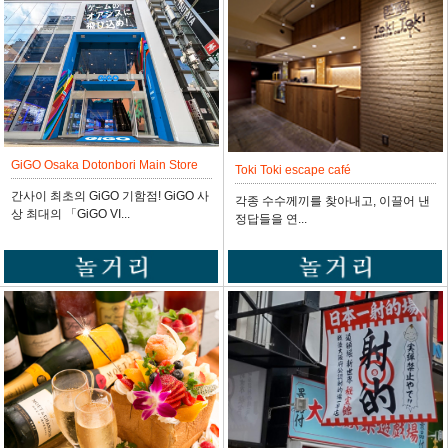
GiGO Osaka Dotonbori Main Store
Toki Toki escape café
간사이 최초의 GiGO 기함점! GiGO 사
각종 수수께끼를 찾아내고, 이끌어 낸
상 최대의 「GiGO VI...
정답들을 연...