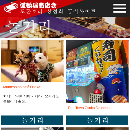
Mameshiba café Osaka
화제의 <마메시바 카페>가 오사카 도
톤보리에 출점...
Puri Town Osaka Dotonbori
최신 프린트 씰링 기계와 인기 캡슐 장
난감 외에도 ...