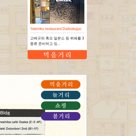
Yakiniku restaurant Daibokujyo
고베규와 흑모 일본소 등 뷔페를 3
종류 준비하고 있...