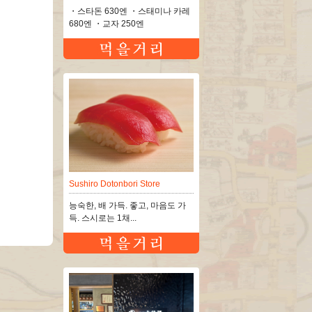
・스타돈 630엔 ・스태미나 카레
680엔 ・교자 250엔
Sushiro Dotonbori Store
능숙한, 배 가득. 좋고, 마음도 가
득. 스시로는 1채...