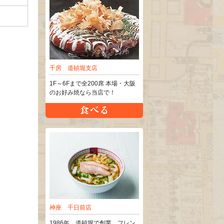
千房 道頓堀支店
1F～6Fまで全200席 本場・大阪
のお好み焼なら当店で！
神座 千日前店
1986年、道頓堀で創業。フレン