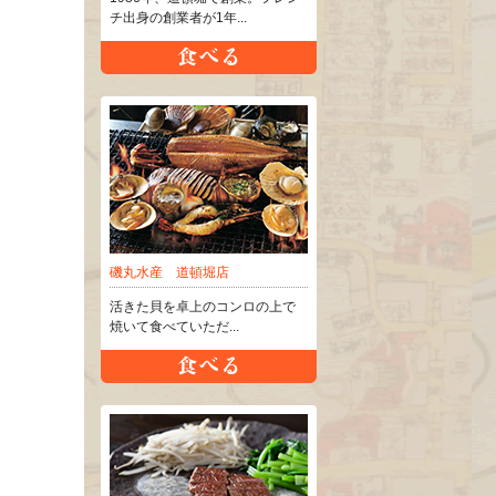
チ出身の創業者が1年...
磯丸水産 道頓堀店
活きた貝を卓上のコンロの上で
焼いて食べていただ...