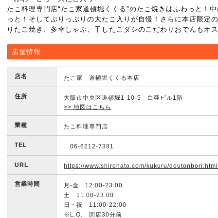
たこ料理専門店“たこ家道頓堀くくる”のたこ焼きはふわっと！中
っと！そしてぷりっぷりの大たこ入りが自慢！さらに本店限定
りたこ焼き、多幸しゃぶ、干したこダシのこだわりおでんもオ
店舗情報
店名
たこ家 道頓堀くくる本店
住所
大阪市中央区道頓堀1-10-5 白亜ビル1階
>> 地図はこちら
業種
たこ料理専門店
TEL
06-6212-7381
URL
https://www.shirohato.com/kukuru/doutonbori.html
営業時間
月-金 12:00-23:00
土 11:00-23:00
日・祝 11:00-22:00
※L.O. 閉店30分前