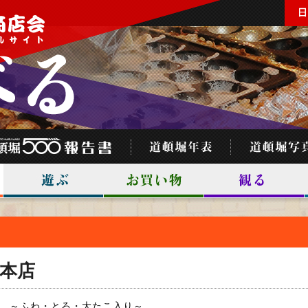
本店
～ふわ・とろ・大たこ入り～