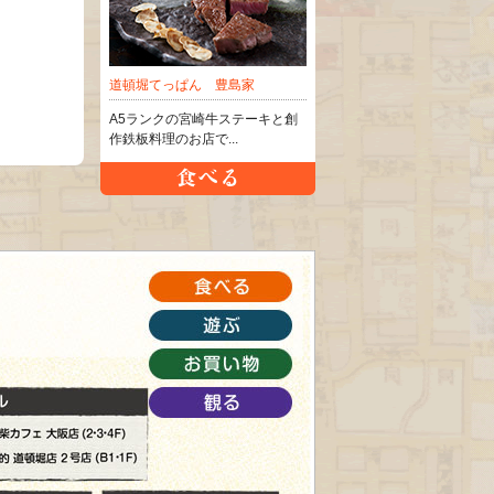
道頓堀てっぱん 豊島家
A5ランクの宮崎牛ステーキと創
作鉄板料理のお店で...