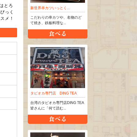
はとろ
新世界串カツいっとく...
のびっく
こだわりの串カツや、名物のど
ススメ！
て焼き、鉄板料理な...
タピオカ専門店 DING TEA
台湾のタピオカ専門店DING TEA
皆さんに「何て読む...