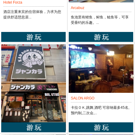
Hotel Forza
Arcabuz
酒店注重来宾的住宿体验，力求为您
鱼池里有鲤鱼，鲟鱼，鲶鱼等，可享
提供舒适憩息居...
受垂钓的乐趣。...
SALON ARGO
卡拉ＯＫ,跳舞,酒吧 可容纳最多45名,
预约制,二次会,...