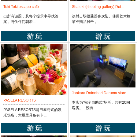
Shateki (shooting gallery) Dot...
Toki Toki escape café
该射击场很受游客欢迎。使用软木枪
出所有谜题，从每个提示中寻找答
瞄准赠品射击，...
案，与伙伴们朝着...
Jankara Dotonbori Daruma store
PASELA RESORTS
本店为“完全自助式”场所，共有20间
客房。 - 没有...
PASELA RESORTS是巴厘岛式的娱
乐场所，大厦里具备有卡...