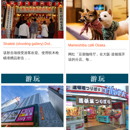
Shateki (shooting gallery) Dot...
Mameshiba café Osaka
该射击场很受游客欢迎。使用软木枪
网红「豆柴咖啡厅」在大阪·道顿堀开
瞄准赠品射击，...
设的分店。每...