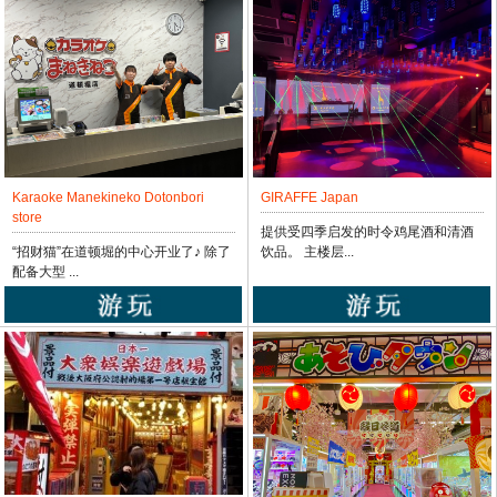
Jumbo Karaoke Hiroba
在Jankara，您可以只有房费享受到软
饮料无限畅饮 202...
Karaoke Manekineko Dotonbori
GIRAFFE Japan
store
提供受四季启发的时令鸡尾酒和清酒
“招财猫”在道顿堀的中心开业了♪ 除了
饮品。 主楼层...
配备大型 ...