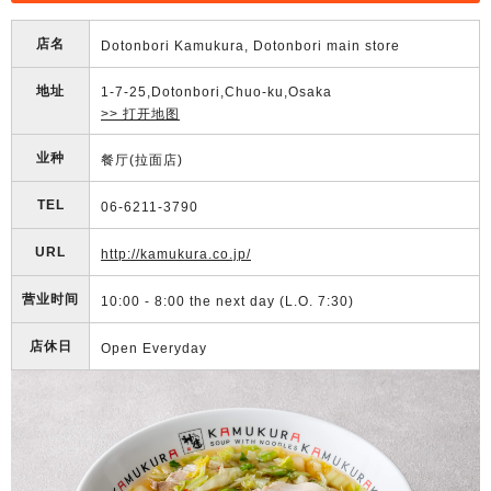
店名
Dotonbori Kamukura, Dotonbori main store
地址
1-7-25,Dotonbori,Chuo-ku,Osaka
>> 打开地图
业种
餐厅(拉面店)
TEL
06-6211-3790
URL
http://kamukura.co.jp/
营业时间
10:00 - 8:00 the next day (L.O. 7:30)
店休日
Open Everyday