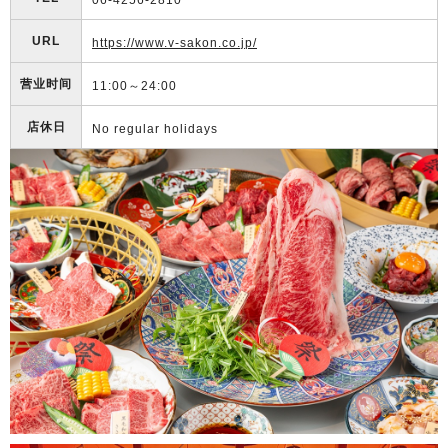
06-4256-2810
URL
https://www.v-sakon.co.jp/
营业时间
11:00～24:00
店休日
No regular holidays