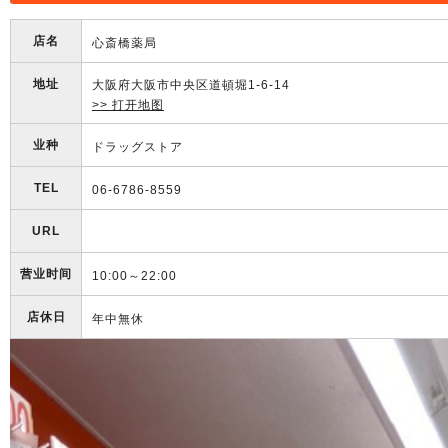
店名
心斎橋薬局
地址
大阪府大阪市中央区道頓堀1-6-14
>> 打开地图
业种
ドラッグストア
TEL
06-6786-8559
URL
营业时间
10:00～22:00
店休日
年中無休