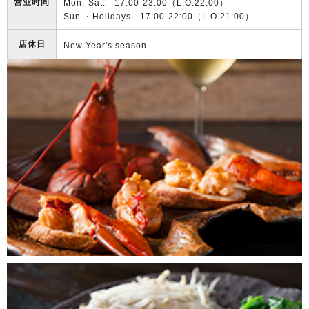
营业时间
Mon.-Sat. 17:00-23:00（L.O.22:00）
Sun.・Holidays 17:00-22:00（L.O.21:00）
店休日
New Year's season