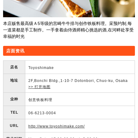
本店贩售最高级Ａ5等级的宫崎牛牛排与创作铁板料理。采预约制,每
一道菜都是手工制作。一手拿着由侍酒师精心挑选的酒,在河畔处享受
幸福的时​​光
店面资讯
店名
Toyoshimake
地址
2F,Bonchi Bldg.,1-10-7 Dotonbori, Chuo-ku, Osaka
>> 打开地图
业种
创意铁板料理
TEL
06-6213-0004
URL
http://www.toyoshimake.com/