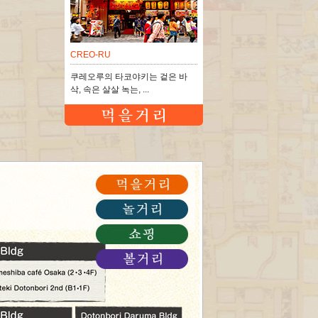
CREO-RU
쿠레오루의 타코야키는 겉은 바
삭, 속은 살살 녹는, ...