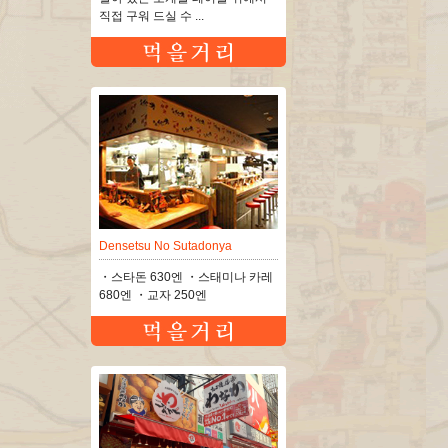
직접 구워 드실 수 ...
Densetsu No Sutadonya
・스타돈 630엔 ・스태미나 카레
680엔 ・교자 250엔