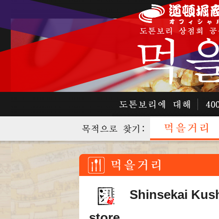
Shinsekai Kush
store