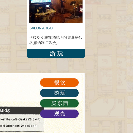
SALON ARGO
卡拉ＯＫ,跳舞,酒吧 可容纳最多45
名,预约制,二次会,...