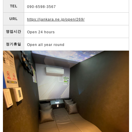
TEL
090-6598-3567
URL
https://jankara.ne.jp/open/269/
영업시간
Open 24 hours
정기휴일
Open all year round