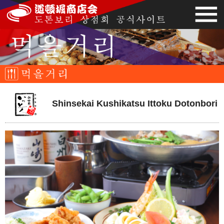
Shinsekai Kushikatsu Ittoku Dotonbori