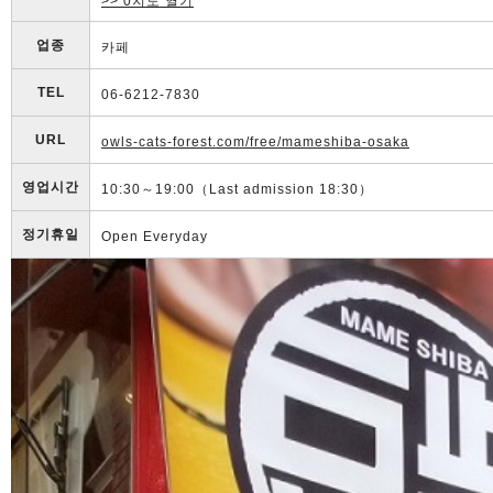
>> 0지도 열기
업종
카페
TEL
06-6212-7830
URL
owls-cats-forest.com/free/mameshiba-osaka
영업시간
10:30～19:00（Last admission 18:30）
정기휴일
Open Everyday