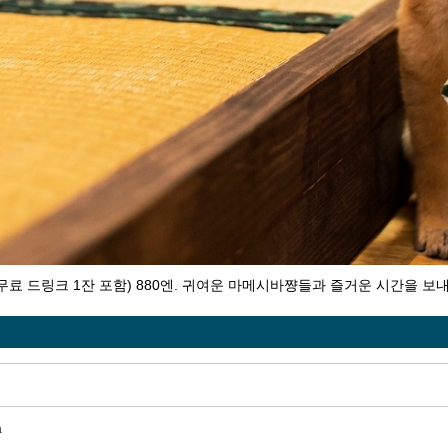
료 드링크 1잔 포함) 880엔. 귀여운 마메시바쨩들과 즐거운 시간을 보
a